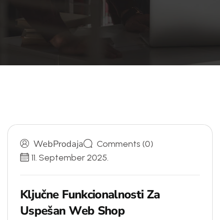
WebProdaja
Comments (0)
11. September 2025.
K
l
j
u
č
n
e
F
u
n
k
c
i
o
n
a
l
n
o
s
t
i
Z
a
U
s
p
e
š
a
n
W
e
b
S
h
o
p