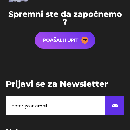
S
p
r
e
m
n
i
s
t
e
d
a
z
a
p
o
č
n
e
m
o
?
POAŠALJI UPIT
P
r
i
j
a
v
i
s
e
z
a
N
e
w
s
l
e
t
t
e
r