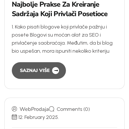
N
a
j
b
o
l
j
e
P
r
a
k
s
e
Z
a
K
r
e
i
r
a
n
j
e
S
a
d
r
ž
a
j
a
K
o
j
i
P
r
i
v
l
a
č
i
P
o
s
e
t
i
o
c
e
1. Kako pisati blogove koji privlače pažnju i
posete Blogovi su moćan alat za SEO i
privlačenje saobraćaja. Međutim, da bi blog
bio uspešan, mora ispuniti nekoliko kriteriju
SAZNAJ VIŠE
WebProdaja
Comments (0)
12. February 2025.