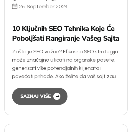
26. September 2024.
1
0
K
l
j
u
č
n
i
h
S
E
O
T
e
h
n
i
k
a
K
o
j
e
Ć
e
P
o
b
o
l
j
š
a
t
i
R
a
n
g
i
r
a
n
j
e
V
a
š
e
g
S
a
j
t
a
Zašto je SEO važan? Efikasna SEO strategija
može značajno uticati na organske posete,
generisati više potencijalnih klijenata i
povećati prihode. Ako želite da vaš sajt zau
SAZNAJ VIŠE