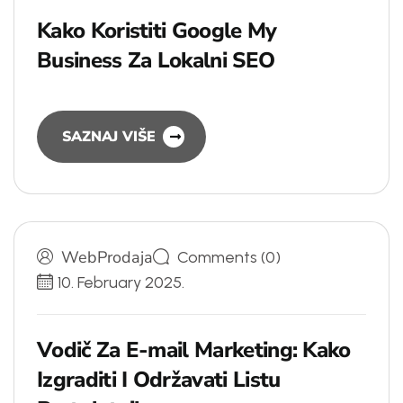
K
a
k
o
K
o
r
i
s
t
i
t
i
G
o
o
g
l
e
M
y
B
u
s
i
n
e
s
s
Z
a
L
o
k
a
l
n
i
S
E
O
SAZNAJ VIŠE
WebProdaja
Comments (0)
10. February 2025.
V
o
d
i
č
Z
a
E
-
m
a
i
l
M
a
r
k
e
t
i
n
g
:
K
a
k
o
I
z
g
r
a
d
i
t
i
I
O
d
r
ž
a
v
a
t
i
L
i
s
t
u