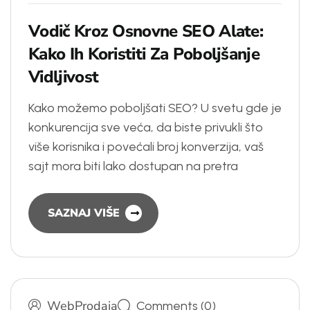
V
o
d
i
č
K
r
o
z
O
s
n
o
v
n
e
S
E
O
A
l
a
t
e
:
K
a
k
o
I
h
K
o
r
i
s
t
i
t
i
Z
a
P
o
b
o
l
j
š
a
n
j
e
V
i
d
l
j
i
v
o
s
t
Kako možemo poboljšati SEO? U svetu gde je
konkurencija sve veća, da biste privukli što
više korisnika i povećali broj konverzija, vaš
sajt mora biti lako dostupan na pretra
SAZNAJ VIŠE
WebProdaja
Comments (0)