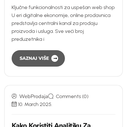
Ključne funkcionalnosti za uspešan web shop
U eri digitalne ekonomije, online prodavnica
predstavlja centralni kanal za prodaju
proizvoda i usluga. Sve veći broj
preduzetnika i
SAZNAJ VIŠE
WebProdaja
Comments (0)
10. March 2025.
K
a
k
o
K
o
r
i
s
t
i
t
i
A
n
a
l
i
t
i
k
u
Z
a