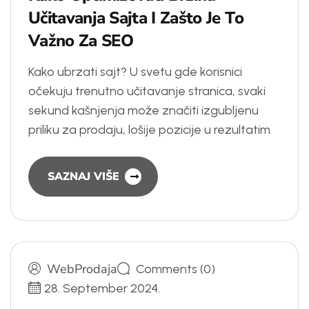
U
č
i
t
a
v
a
n
j
a
S
a
j
t
a
I
Z
a
š
t
o
J
e
T
o
V
a
ž
n
o
Z
a
S
E
O
Kako ubrzati sajt? U svetu gde korisnici
očekuju trenutno učitavanje stranica, svaki
sekund kašnjenja može značiti izgubljenu
priliku za prodaju, lošije pozicije u rezultatim
SAZNAJ VIŠE
WebProdaja
Comments (0)
28. September 2024.