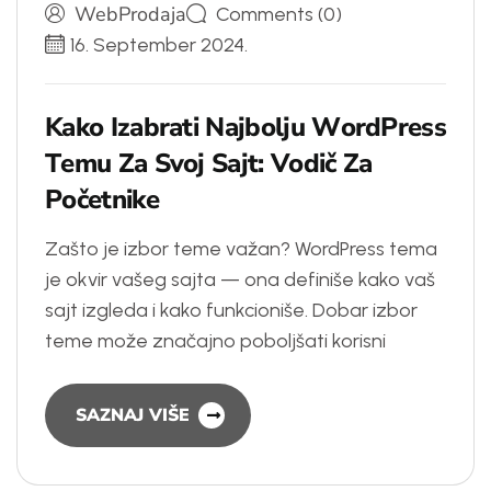
WebProdaja
Comments (0)
16. September 2024.
K
a
k
o
I
z
a
b
r
a
t
i
N
a
j
b
o
l
j
u
W
o
r
d
P
r
e
s
s
T
e
m
u
Z
a
S
v
o
j
S
a
j
t
:
V
o
d
i
č
Z
a
P
o
č
e
t
n
i
k
e
Zašto je izbor teme važan? WordPress tema
je okvir vašeg sajta — ona definiše kako vaš
sajt izgleda i kako funkcioniše. Dobar izbor
teme može značajno poboljšati korisni
SAZNAJ VIŠE