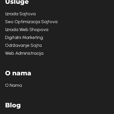
U
s
l
u
g
e
Izrada Sajtova
Seo Optimizacija Sajtova
Izrada Web Shopova
Digitalni Marketing
Održavanje Sajta
Web Administracija
O
n
a
m
a
O Nama
B
l
o
g