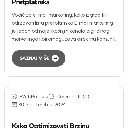
P
r
e
t
p
l
a
t
n
i
k
a
Vodič za e-mail marketing: Kako izgraditi i
održavati listu pretplatnika E-mail marketing
je jedan od najefikasnijih kanala digitalnog
marketinga koji omogućava direktnu komunik
SAZNAJ VIŠE
WebProdaja
Comments (0)
30. September 2024.
K
a
k
o
O
p
t
i
m
i
z
o
v
a
t
i
B
r
z
i
n
u