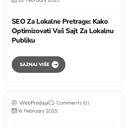
20. February 2025.
S
E
O
Z
a
L
o
k
a
l
n
e
P
r
e
t
r
a
g
e
:
K
a
k
o
O
p
t
i
m
i
z
o
v
a
t
i
V
a
š
S
a
j
t
Z
a
L
o
k
a
l
n
u
P
u
b
l
i
k
u
SAZNAJ VIŠE
WebProdaja
Comments (0)
16. February 2025.