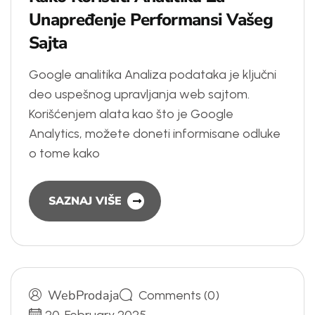
U
n
a
p
r
e
đ
e
n
j
e
P
e
r
f
o
r
m
a
n
s
i
V
a
š
e
g
S
a
j
t
a
Google analitika Analiza podataka je ključni
deo uspešnog upravljanja web sajtom.
Korišćenjem alata kao što je Google
Analytics, možete doneti informisane odluke
o tome kako
SAZNAJ VIŠE
WebProdaja
Comments (0)