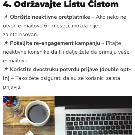
4. Održavajte Listu Čistom
📌
Obrišite neaktivne pretplatnike
– Ako neko ne
otvori e-mailove 6+ meseci, možda nije
zainteresovan.
📌
Pošaljite re-engagement kampanju
– Pitajte
neaktivne korisnike da li i dalje žele da primaju vaše
e-mailove.
📌
Koristite dvostruku potvrdu prijave (double opt-
in)
– Tako ćete osigurati da su se korisnici zaista
prijavili.