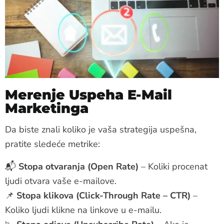
Merenje Uspeha E-Mail
Marketinga
Da biste znali koliko je vaša strategija uspešna,
pratite sledeće metrike:
📬
Stopa otvaranja (Open Rate)
– Koliki procenat
ljudi otvara vaše e-mailove.
📌
Stopa klikova (Click-Through Rate – CTR)
–
Koliko ljudi klikne na linkove u e-mailu.