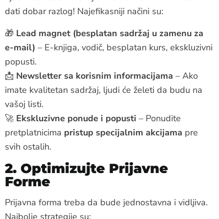
dati dobar razlog! Najefikasniji načini su:
🎁
Lead magnet (besplatan sadržaj u zamenu za
e-mail)
– E-knjiga, vodič, besplatan kurs, ekskluzivni
popusti.
📩
Newsletter sa korisnim informacijama
– Ako
imate kvalitetan sadržaj, ljudi će želeti da budu na
vašoj listi.
🚀
Ekskluzivne ponude i popusti
– Ponudite
pretplatnicima
pristup specijalnim akcijama
pre
svih ostalih.
2. Optimizujte Prijavne
Forme
Prijavna forma treba da bude jednostavna i vidljiva.
Najbolje strategije su: