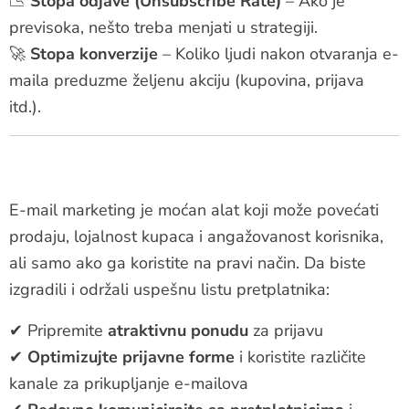
📉
Stopa odjave (Unsubscribe Rate)
– Ako je
previsoka, nešto treba menjati u strategiji.
🚀
Stopa konverzije
– Koliko ljudi nakon otvaranja e-
maila preduzme željenu akciju (kupovina, prijava
itd.).
E-mail marketing je moćan alat koji može povećati
prodaju, lojalnost kupaca i angažovanost korisnika,
ali samo ako ga koristite na pravi način. Da biste
izgradili i održali uspešnu listu pretplatnika:
✔ Pripremite
atraktivnu ponudu
za prijavu
✔
Optimizujte prijavne forme
i koristite različite
kanale za prikupljanje e-mailova