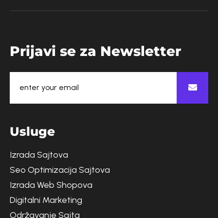
P
r
i
j
a
v
i
s
e
z
a
N
e
w
s
l
e
t
t
e
r
U
s
l
u
g
e
Izrada Sajtova
Seo Optimizacija Sajtova
Izrada Web Shopova
Digitalni Marketing
Održavanje Sajta