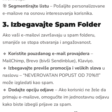
🎯
Segmentirajte listu
– Pošaljite personalizovane
e-mailove na osnovu interesovanja korisnika.
3. Izbegavajte Spam Folder
Ako vaši e-mailovi završavaju u spam folderu,
smanjiće se stopa otvaranja i angažovanost.
🔹
Koristite pouzdanog e-mail provajdera
–
MailChimp, Brevo (bivši Sendinblue), Klaviyo.
🔹
Izbegavajte previše promocija i velikih slova
u
naslovu – “NEVEROVATAN POPUST OD 70%!!!”
može izgledati kao spam.
🔹
Dodajte opciju odjave
– Ako korisnici ne žele da
primaju e-mailove, omogućite im jednostavnu odjavu
kako biste izbegli prijave za spam.