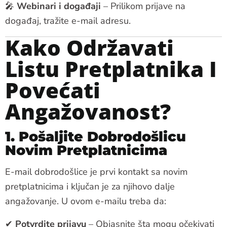
🎤
Webinari i događaji
– Prilikom prijave na
događaj, tražite e-mail adresu.
Kako Održavati
Listu Pretplatnika I
Povećati
Angažovanost?
1. Pošaljite Dobrodošlicu
Novim Pretplatnicima
E-mail dobrodošlice je prvi kontakt sa novim
pretplatnicima i ključan je za njihovo dalje
angažovanje. U ovom e-mailu treba da:
✔
Potvrdite prijavu
– Objasnite šta mogu očekivati