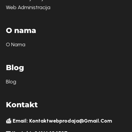
Web Administracija
O
n
a
m
a
O Nama
B
l
o
g
Blog
K
o
n
t
a
k
t
Email: Kontaktwebprodaja@gmail.com