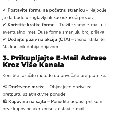
✔
Postavite formu na početnu stranicu
– Najbolje
je da bude u zaglavlju ili kao iskačući prozor.
✔
Koristite kratke forme
– Tražite samo e-mail (ili
eventualno ime). Duže forme smanjuju broj prijava.
✔
Dodajte poziv na akciju (CTA)
– Jasno istaknite
šta korisnik dobija prijavom.
3. Prikupljajte E-Mail Adrese
Kroz Više Kanala
Koristite različite metode da privučete pretplatnike:
📢
Društvene mreže
– Objavljujte pozive za
pretplatu uz atraktivne ponude.
🛍
Kupovina na sajtu
– Ponudite popust prilikom
prve kupovine ako korisnik ostavi e-mail.