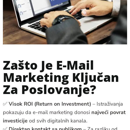
Zašto Je E-Mail
Marketing Ključan
Za Poslovanje?
✅
Visok ROI (Return on Investment)
– Istraživanja
pokazuju da e-mail marketing donosi
najveći povrat
investicije
od svih digitalnih kanala.
✅
Direktan kontakt sa publikom
– Za razliku od