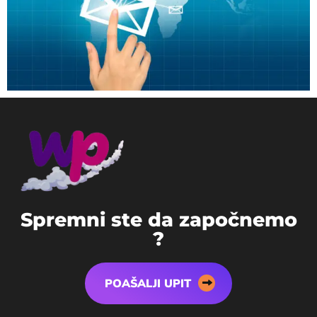
S
p
r
e
m
n
i
s
t
e
d
a
z
a
p
o
č
n
e
m
o
?
POAŠALJI UPIT