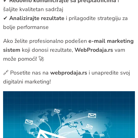
✔
Redovno komunicirajte sa pretplatnicima
i
šaljite kvalitetan sadržaj
✔
Analizirajte rezultate
i prilagodite strategiju za
bolje performanse
Ako želite profesionalno podešen
e-mail marketing
sistem
koji donosi rezultate,
WebProdaja.rs
vam
može pomoći! 🚀
🔗 Posetite nas na
webprodaja.rs
i unapredite svoj
digitalni marketing!