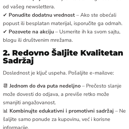
od vašeg newslettera.
✔
Ponudite dodatnu vrednost
– Ako ste obećali
popust ili besplatan materijal, isporučite ga odmah.
✔
Pozovete na akciju
– Usmerite ih ka svom sajtu,
blogu ili društvenim mrežama.
2. Redovno Šaljite Kvalitetan
Sadržaj
Doslednost je ključ uspeha. Pošaljite e-mailove:
📆
Jednom do dva puta nedeljno
– Prečesto slanje
može dovesti do odjava, a previše retko može
smanjiti angažovanost.
📊
Kombinujte edukativni i promotivni sadržaj
– Ne
šaljite samo ponude za kupovinu, već i korisne
informacije.