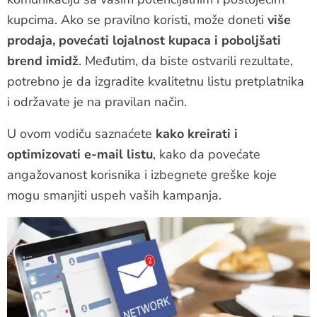
kupcima. Ako se pravilno koristi, može doneti
više
prodaja, povećati lojalnost kupaca i poboljšati
brend imidž
. Međutim, da biste ostvarili rezultate,
potrebno je da izgradite kvalitetnu listu pretplatnika
i održavate je na pravilan način.
U ovom vodiču saznaćete
kako kreirati i
optimizovati e-mail listu
, kako da povećate
angažovanost korisnika i izbegnete greške koje
mogu smanjiti uspeh vaših kampanja.