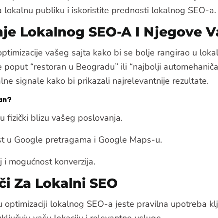
a lokalnu publiku i iskoristite prednosti lokalnog SEO-a.
je Lokalnog SEO-A I Njegove V
ptimizacije vašeg sajta kako bi se bolje rangirao u lo
ze poput “restoran u Beogradu” ili “najbolji automehaniča
alne signale kako bi prikazali najrelevantnije rezultate.
tan?
su fizički blizu vašeg poslovanja.
ost u Google pretragama i Google Maps-u.
 i mogućnost konverzija.
či Za Lokalni SEO
 optimizaciji lokalnog SEO-a jeste pravilna upotreba klju