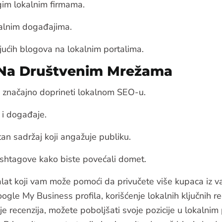
gim lokalnim firmama.
alnim događajima.
jućih blogova na lokalnim portalima.
t Na Društvenim Mrežama
značajno doprineti lokalnom SEO-u.
i i događaje.
tan sadržaj koji angažuje publiku.
ashtagove kako biste povećali domet.
lat koji vam može pomoći da privučete više kupaca iz v
oogle My Business profila, korišćenje lokalnih ključnih r
nje recenzija, možete poboljšati svoje pozicije u lokalni