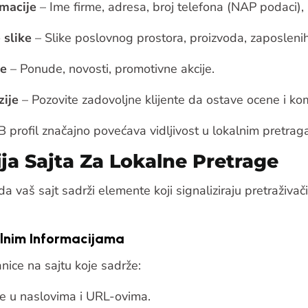
rmacije
– Ime firme, adresa, broj telefona (NAP podaci),
 slike
– Slike poslovnog prostora, proizvoda, zaposlenih
te
– Ponude, novosti, promotivne akcije.
zije
– Pozovite zadovoljne klijente da ostave ocene i ko
profil značajno povećava vidljivost u lokalnim pretrag
ija Sajta Za Lokalne Pretrage
 vaš sajt sadrži elemente koji signaliziraju pretraživa
alnim Informacijama
nice na sajtu koje sadrže:
ije u naslovima i URL-ovima.