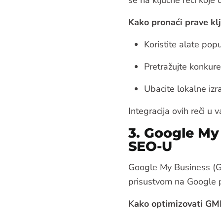
se na ključne reči koje 
Kako pronaći prave klj
Koristite alate pop
Pretražujte konkurenc
Ubacite lokalne izr
Integracija ovih reči u
3. Google My
SEO-U
Google My Business (GM
prisustvom na Google 
Kako optimizovati GMB