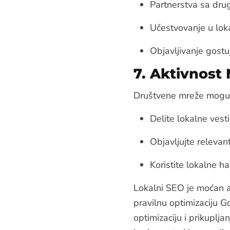
Partnerstva sa dru
Učestvovanje u lok
Objavljivanje gostu
7. Aktivnos
Društvene mreže mogu 
Delite lokalne vest
Objavljujte relevan
Koristite lokalne h
Lokalni SEO je moćan a
pravilnu optimizaciju G
optimizaciju i prikuplja