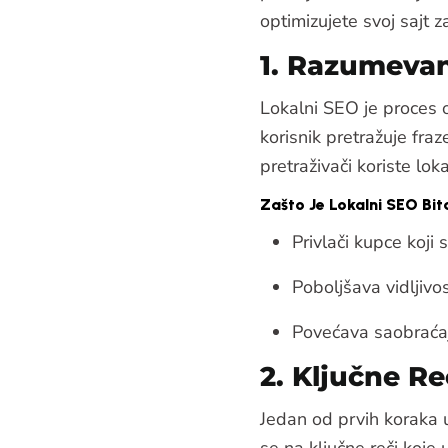
optimizujete svoj sajt z
1. Razumevan
Lokalni SEO je proces o
korisnik pretražuje fra
pretraživači koriste lok
Zašto Je Lokalni SEO Bi
Privlači kupce koji 
Poboljšava vidljiv
Povećava saobraćaj
2. Ključne Re
Jedan od prvih koraka u