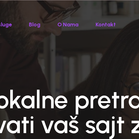
sluge
Blog
O Nama
Kontakt
okalne pretr
ati vaš sajt 