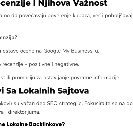
ecenzije I Njihova Važnost
 samo da povećavaju poverenje kupaca, već i poboljšavaj
enzija?
da ostave ocene na Google My Business-u.
recenzije – pozitivne i negativne.
t ili promociju za ostavljanje povratne informacije.
i Sa Lokalnih Sajtova
inkovi) su važan deo SEO strategije. Fokusirajte se na do
a i direktorijuma.
tne Lokalne Backlinkove?