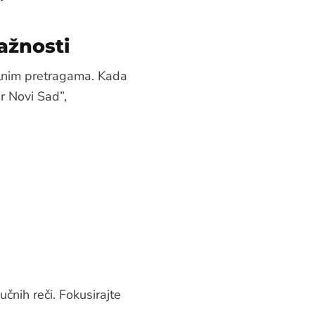
ažnosti
kalnim pretragama. Kada
r Novi Sad”,
čnih reči. Fokusirajte