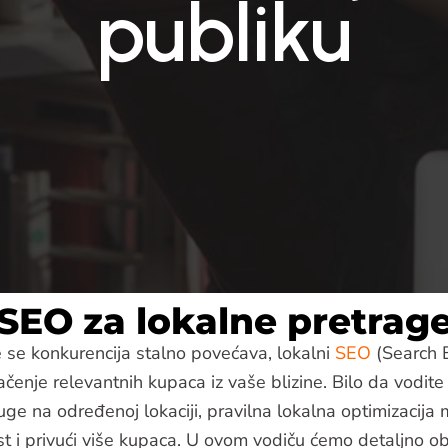
publiku
SEO za lokalne pretrag
 se konkurencija stalno povećava, lokalni
SEO
(Search 
lačenje relevantnih kupaca iz vaše blizine. Bilo da vodit
sluge na određenoj lokaciji, pravilna lokalna optimizacij
ost i privući više kupaca. U ovom vodiču ćemo detaljno ob