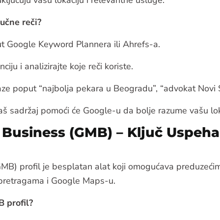
uključuju vašu lokaciju i relevantne usluge.
učne reči?
ut Google Keyword Plannera ili Ahrefs-a.
iju i analizirajte koje reči koriste.
aze poput “najbolja pekara u Beogradu”, “advokat Novi S
 vaš sadržaj pomoći će Google-u da bolje razume vašu lok
 Business (GMB) – Ključ Uspeh
B) profil je besplatan alat koji omogućava preduzećim
pretragama i Google Maps-u.
 profil?