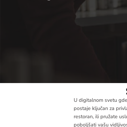
U digitalnom svetu gde
postaje ključan za priv
restoran, ili pružate u
poboljšati vašu vidljiv