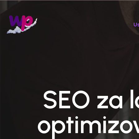
U
SEO za l
optimizov