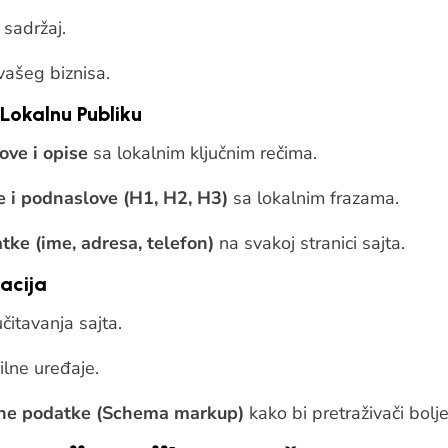
 sadržaj.
vašeg biznisa.
Lokalnu Publiku
ove i opise
sa lokalnim ključnim rečima.
e i podnaslove (H1, H2, H3)
sa lokalnim frazama.
ke (ime, adresa, telefon)
na svakoj stranici sajta.
acija
čitavanja sajta.
ilne uređaje.
lne podatke (Schema markup)
kako bi pretraživači bolj