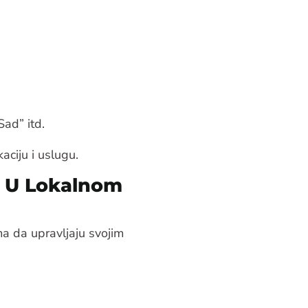
ad” itd.
aciju i uslugu.
a U Lokalnom
a da upravljaju svojim