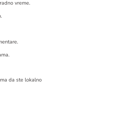
 radno vreme.
.
mentare.
ama.
čima da ste lokalno