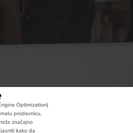
e
Engine Optimization)
e malu prodavnicu,
a može značajno
jasniti kako da