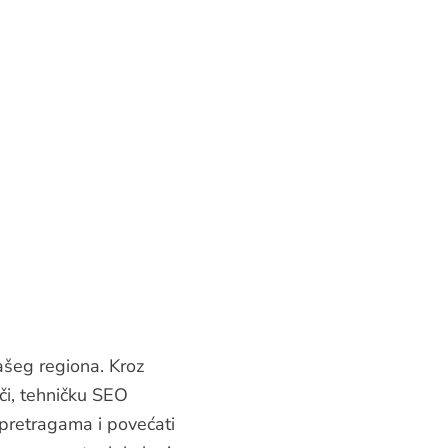
ašeg regiona. Kroz
eči, tehničku SEO
m pretragama i povećati