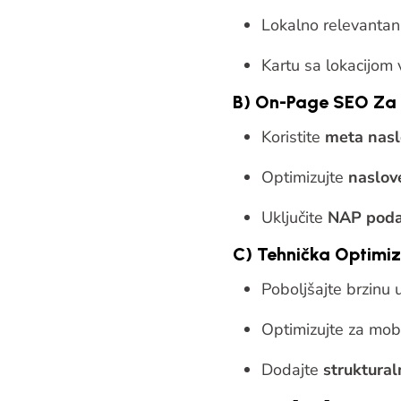
Lokalno relevantan
Kartu sa lokacijom 
B) On-Page SEO Za 
Koristite
meta nasl
Optimizujte
naslov
Uključite
NAP podat
C) Tehnička Optimiz
Poboljšajte brzinu u
Optimizujte za mob
Dodajte
struktura