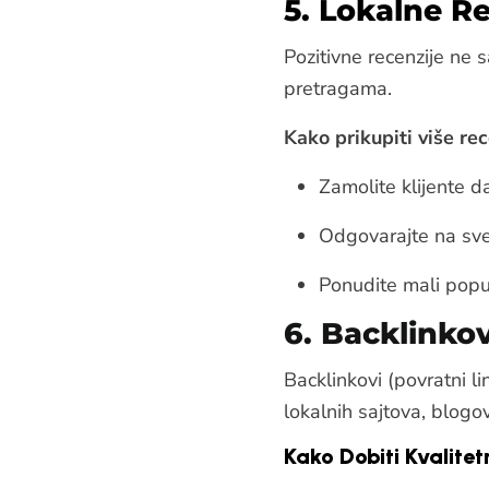
5. Lokalne R
Pozitivne recenzije ne
pretragama.
Kako prikupiti više rec
Zamolite klijente 
Odgovarajte na sve 
Ponudite mali popus
6. Backlinkov
Backlinkovi (povratni l
lokalnih sajtova, blogov
Kako Dobiti Kvalite