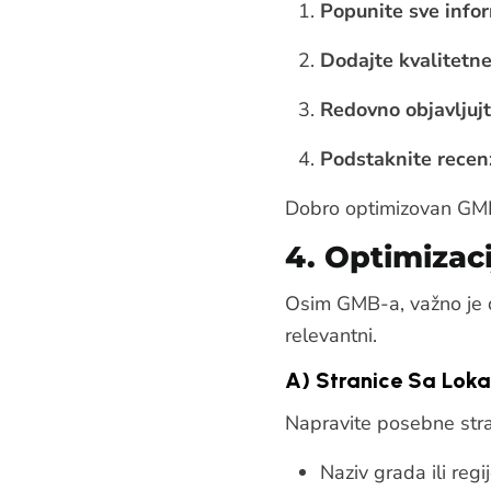
Popunite sve info
Dodajte kvalitetne
Redovno objavljuj
Podstaknite recen
Dobro optimizovan GMB 
4. Optimizac
Osim GMB-a, važno je da
relevantni.
A) Stranice Sa Lok
Napravite posebne stra
Naziv grada ili reg