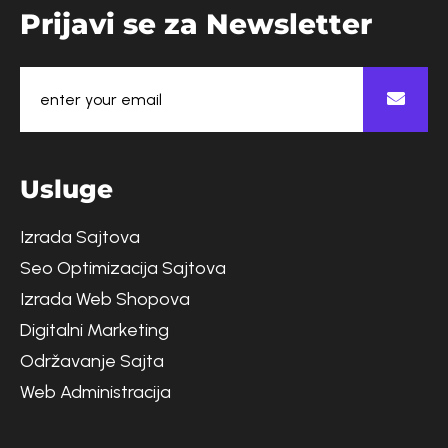
P
r
i
j
a
v
i
s
e
z
a
N
e
w
s
l
e
t
t
e
r
U
s
l
u
g
e
Izrada Sajtova
Seo Optimizacija Sajtova
Izrada Web Shopova
Digitalni Marketing
Održavanje Sajta
Web Administracija