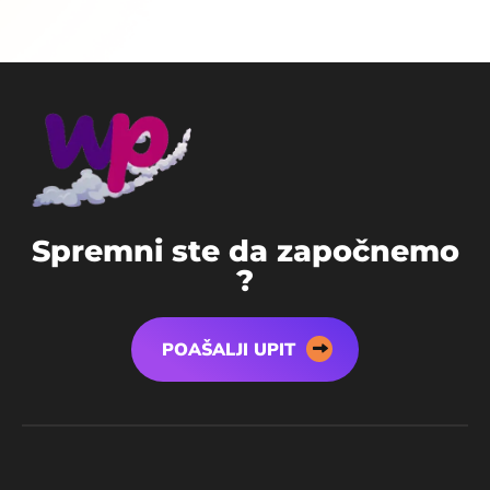
S
p
r
e
m
n
i
s
t
e
d
a
z
a
p
o
č
n
e
m
o
?
POAŠALJI UPIT