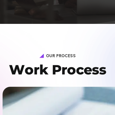
OUR PROCESS
W
o
r
k
P
r
o
c
e
s
s