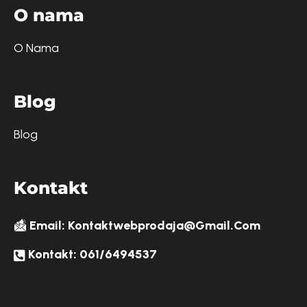
O
n
a
m
a
O Nama
B
l
o
g
Blog
K
o
n
t
a
k
t
Email: Kontaktwebprodaja@gmail.com
Kontakt: 061/6494537