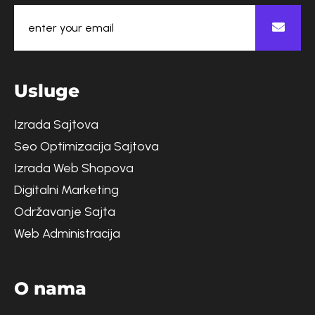
U
s
l
u
g
e
Izrada Sajtova
Seo Optimizacija Sajtova
Izrada Web Shopova
Digitalni Marketing
Održavanje Sajta
Web Administracija
O
n
a
m
a