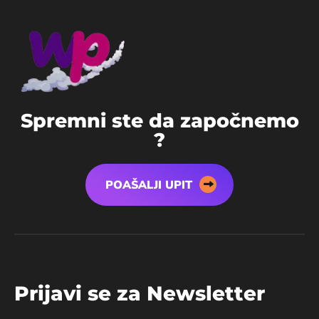
S
p
r
e
m
n
i
s
t
e
d
a
z
a
p
o
č
n
e
m
o
?
POAŠALJI UPIT
P
r
i
j
a
v
i
s
e
z
a
N
e
w
s
l
e
t
t
e
r