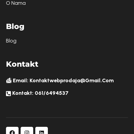
O Nama
B
l
o
g
Blog
K
o
n
t
a
k
t
Email: Kontaktwebprodaja@gmail.com
Kontakt: 061/6494537